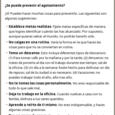
¿Se puede prevenir el agotamiento?
¡Sí! Puedes hacer muchas cosas para prevenirlo. Las siguientes son
algunas sugerencias:
Establece metas realistas
. Fíjate metas específicas de manera
que logres identificar cuándo las has alcanzado. Por supuesto,
aunque quieras salvar al mundo, no podrás hacerlo solo.
No caigas en una rutina.
Varía la forma en la que haces las
cosas para que no se conviertan en rutina.
Toma un descanso
. Esto incluye diferentes tipos de descansos:
(1) Para tomar café: por la mañana y por la tarde. (2) Almuerzo: no
trates de ponerte al día con el trabajo durante ese tiempo; sal de
la oficina. (3) Un día a la semana: fuiste hecho para disfrutar un día
de reposo; sal de la ciudad si es necesario. (4) Vacaciones: no
puedes trabajar todo el año, año tras año.
No te tomes las cosas personalmente.
No eres responsable de
todo lo que sale mal.
Deja tu trabajo en la oficina.
Cuando vuelvas a casa con tu
familia, disfruta a tus seres queridos.
Aprende a reírte de ti mismo
. No eres indispensable, y haces
algunas cosas graciosas.