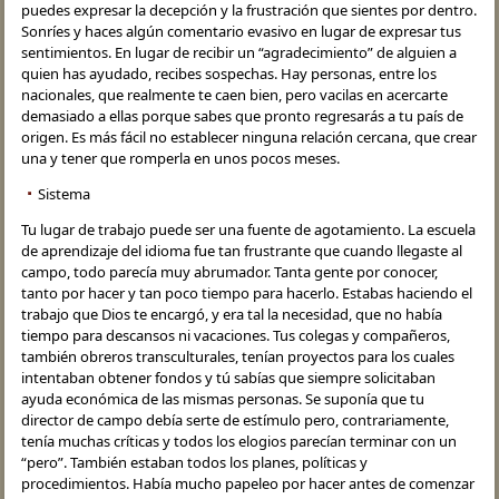
puedes expresar la decepción y la frustración que sientes por dentro.
Sonríes y haces algún comentario evasivo en lugar de expresar tus
sentimientos. En lugar de recibir un “agradecimiento” de alguien a
quien has ayudado, recibes sospechas. Hay personas, entre los
nacionales, que realmente te caen bien, pero vacilas en acercarte
demasiado a ellas porque sabes que pronto regresarás a tu país de
origen. Es más fácil no establecer ninguna relación cercana, que crear
una y tener que romperla en unos pocos meses.
Sistema
Tu lugar de trabajo puede ser una fuente de agotamiento. La escuela
de aprendizaje del idioma fue tan frustrante que cuando llegaste al
campo, todo parecía muy abrumador. Tanta gente por conocer,
tanto por hacer y tan poco tiempo para hacerlo. Estabas haciendo el
trabajo que Dios te encargó, y era tal la necesidad, que no había
tiempo para descansos ni vacaciones. Tus colegas y compañeros,
también obreros transculturales, tenían proyectos para los cuales
intentaban obtener fondos y tú sabías que siempre solicitaban
ayuda económica de las mismas personas. Se suponía que tu
director de campo debía serte de estímulo pero, contrariamente,
tenía muchas críticas y todos los elogios parecían terminar con un
“pero”. También estaban todos los planes, políticas y
procedimientos. Había mucho papeleo por hacer antes de comenzar