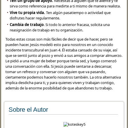
Ten un grupo de apoyo.
Necesitas a alguien que te aliente y te
sirva como referencia para medirte a ti mismo de manera realista.
Vive tu propia vida.
Ten algún pasatiempo o actividad que
disfrutes hacer regularmente.
Cambia de trabajo
. Si todo lo anterior fracasa, solicita una
reasignación de trabajo en tu organización.
Todas estas cosas son más fáciles de decir que de hacer, pero se
pueden hacer. Jesús modeló esto para nosotros en un conocido
incidente transcultural en Juan 4. Él estaba cansado de su viaje, así
que se sentó junto al pozo y envió a sus amigos a comprar almuerzo.
Le pidió a una mujer de beber porque tenía sed, y luego comenzó
una conversación con ella. Si Jesús puede sentarse a descansar,
tomar un refresco y conversar con alguien que va pasando,
ciertamente podemos hacerlo nosotros también. La otra alternativa
implica desdicha para ti, y para quienes viven y trabajan contigo,
además de la enorme posibilidad de que abandones tu trabajo.
Sobre el Autor