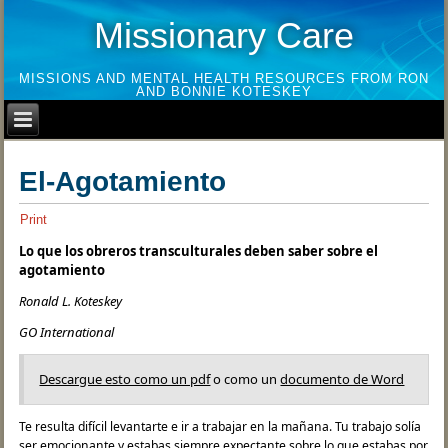
Missionary Care
MISSIONS AND MENTAL HEALTH RESOURCES FROM RON
AND BONNIE KOTESKEY
El-Agotamiento
Print
Lo que los obreros transculturales deben saber sobre el
agotamiento
Ronald L. Koteskey
GO International
Descargue esto como un pdf
o como un
documento de Word
Te resulta difícil levantarte e ir a trabajar en la mañana. Tu trabajo solía
ser emocionante y estabas siempre expectante sobre lo que estabas por